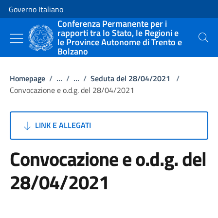
Vai al contenuto
Vai alla navigazione del sito
Governo Italiano
Conferenza Permanente per i
rapporti tra lo Stato, le Regioni e
le Province Autonome di Trento e
Cerca
Bolzano
Homepage
/
...
/
...
/
Seduta del 28/04/2021
/
Convocazione e o.d.g. del 28/04/2021
LINK E ALLEGATI
Convocazione e o.d.g. del
28/04/2021