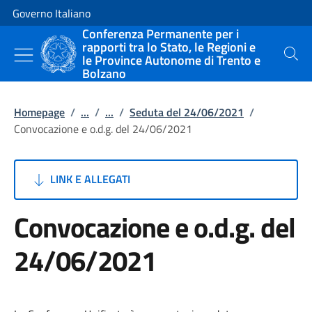
Vai al contenuto
Vai alla navigazione del sito
Governo Italiano
Conferenza Permanente per i
rapporti tra lo Stato, le Regioni e
le Province Autonome di Trento e
Cerca
Bolzano
Homepage
/
...
/
...
/
Seduta del 24/06/2021
/
Convocazione e o.d.g. del 24/06/2021
LINK E ALLEGATI
Convocazione e o.d.g. del
24/06/2021