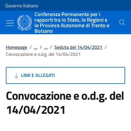
Vai al contenuto
Vai alla navigazione del sito
Governo Italiano
Conferenza Permanente per i
rapporti tra lo Stato, le Regioni e
le Province Autonome di Trento e
Cerca
Bolzano
Homepage
/
...
/
...
/
Seduta del 14/04/2021
/
Convocazione e o.d.g. del 14/04/2021
LINK E ALLEGATI
Convocazione e o.d.g. del
14/04/2021