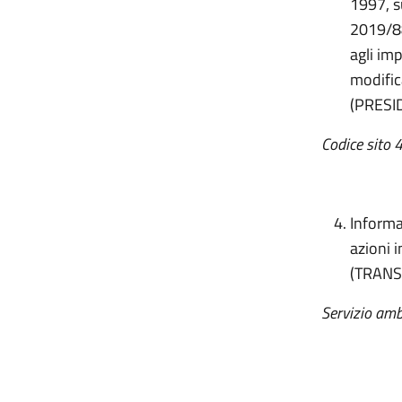
1997, s
2019/88
agli imp
modific
(PRESI
Codice sito 
Informa
azioni 
(TRANS
Servizio ambi