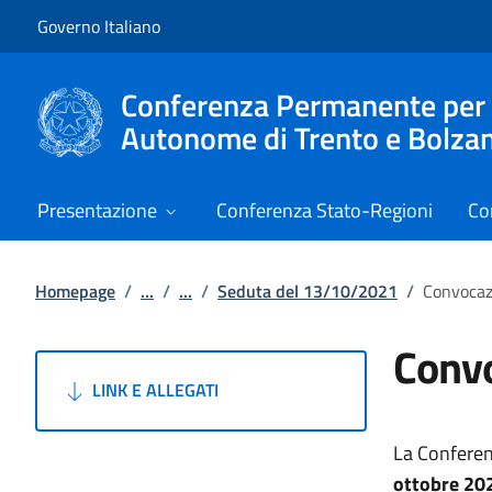
Vai al contenuto
Vai alla navigazione del sito
Governo Italiano
Conferenza Permanente per i r
Autonome di Trento e Bolza
Presentazione
Conferenza Stato-Regioni
Co
Homepage
/
...
/
...
/
Seduta del 13/10/2021
/
Convocaz
Convo
LINK E ALLEGATI
La Conferen
ottobre 20