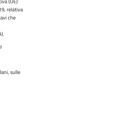
tiva (UE)
9, relativa
navi che
).
a
ani, sulle