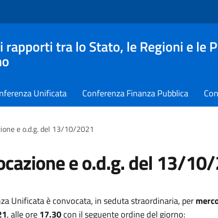
apporti tra lo Stato, le Regioni e le 
no
nferenza Unificata
Conferenza Finanza Pubblica
Con
ione e o.d.g. del 13/10/2021
cazione e o.d.g. del 13/10
za Unificata è convocata, in seduta straordinaria, per
merco
21
, alle ore
17.30
con il seguente ordine del giorno: