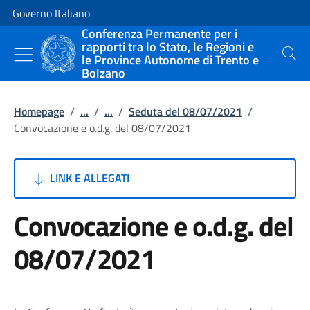
Vai al contenuto
Vai alla navigazione del sito
Governo Italiano
Conferenza Permanente per i
rapporti tra lo Stato, le Regioni e
le Province Autonome di Trento e
Cerca
Bolzano
Homepage
/
...
/
...
/
Seduta del 08/07/2021
/
Convocazione e o.d.g. del 08/07/2021
LINK E ALLEGATI
Convocazione e o.d.g. del
08/07/2021