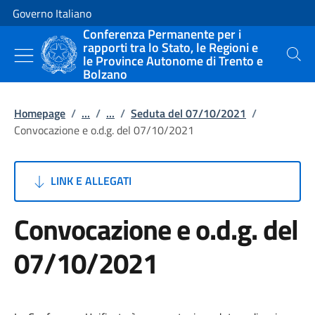
Vai al contenuto
Vai alla navigazione del sito
Governo Italiano
Conferenza Permanente per i
rapporti tra lo Stato, le Regioni e
le Province Autonome di Trento e
Cerca
Bolzano
Homepage
/
...
/
...
/
Seduta del 07/10/2021
/
Convocazione e o.d.g. del 07/10/2021
LINK E ALLEGATI
Convocazione e o.d.g. del
07/10/2021