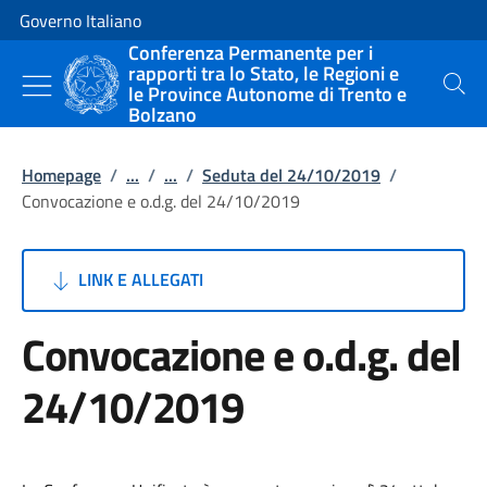
Vai al contenuto
Vai alla navigazione del sito
Governo Italiano
Conferenza Permanente per i
rapporti tra lo Stato, le Regioni e
le Province Autonome di Trento e
Cerca
Bolzano
Homepage
/
...
/
...
/
Seduta del 24/10/2019
/
Convocazione e o.d.g. del 24/10/2019
LINK E ALLEGATI
Convocazione e o.d.g. del
24/10/2019