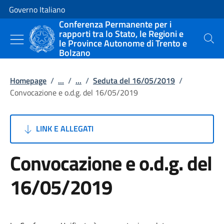
Vai al contenuto
Vai alla navigazione del sito
Governo Italiano
Conferenza Permanente per i
rapporti tra lo Stato, le Regioni e
le Province Autonome di Trento e
Cerca
Bolzano
Homepage
/
...
/
...
/
Seduta del 16/05/2019
/
Convocazione e o.d.g. del 16/05/2019
LINK E ALLEGATI
Convocazione e o.d.g. del
16/05/2019