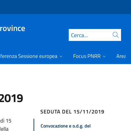
Province
Cerca
ferenza Sessione europea
Focus PNRR
Area r
/2019
SEDUTA DEL 15/11/2019
rdì 15
Convocazione e o.d.g. del
ella