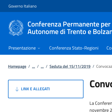
Vai al contenuto
Vai alla navigazione del sito
Governo Italiano
Conferenza Permanente per i r
Autonome di Trento e Bolza
Presentazione
Conferenza Stato-Regioni
Co
Homepage
/
...
/
...
/
Seduta del 15/11/2019
/
Convocaz
Convo
LINK E ALLEGATI
La Conferen
novembre 201