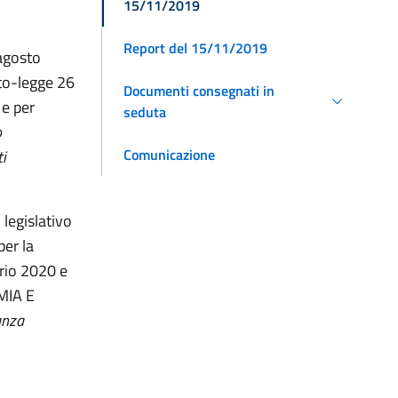
15/11/2019
Report del 15/11/2019
 agosto
eto-legge 26
Documenti consegnati in
 e per
seduta
o
Comunicazione
i
 legislativo
per la
ario 2020 e
OMIA E
anza