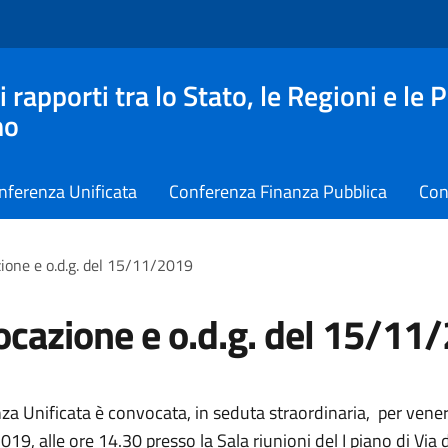
apporti tra lo Stato, le Regioni e le 
no
nferenza Unificata
Conferenza Finanza Pubblica
Con
ione e o.d.g. del 15/11/2019
cazione e o.d.g. del 15/11
za Unificata è convocata, in seduta straordinaria, per vene
9, alle ore 14.30 presso la Sala riunioni del I piano di Via d