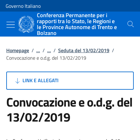
Vai al contenuto
Vai alla navigazione del sito
Governo Italiano
Conferenza Permanente per i
rapporti tra lo Stato, le Regioni e
le Province Autonome di Trento e
Cerca
Bolzano
Homepage
/
...
/
...
/
Seduta del 13/02/2019
/
Convocazione e o.d.g. del 13/02/2019
LINK E ALLEGATI
Convocazione e o.d.g. del
13/02/2019