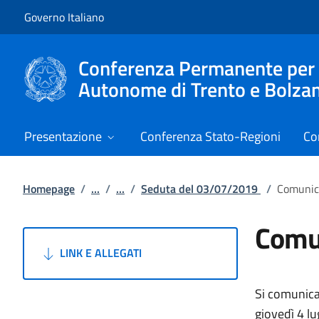
Vai al contenuto
Vai alla navigazione del sito
Governo Italiano
Conferenza Permanente per i r
Autonome di Trento e Bolza
Presentazione
Conferenza Stato-Regioni
Co
Homepage
/
...
/
...
/
Seduta del 03/07/2019
/
Comunic
Comu
LINK E ALLEGATI
Si comunica 
giovedì 4 lu