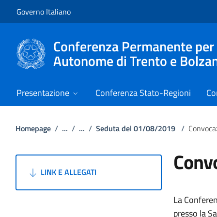
Vai al contenuto
Vai alla navigazione del sito
Governo Italiano
Conferenza Permanente per i r
Autonome di Trento e Bolza
Presentazione
Conferenza Stato-Regioni
Co
Homepage
/
...
/
...
/
Seduta del 01/08/2019
/
Convocaz
Convo
LINK E ALLEGATI
La Conferen
presso la Sa