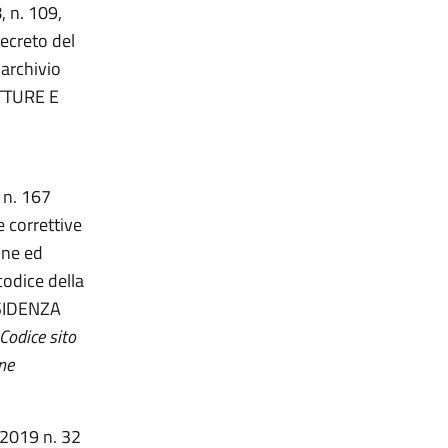
, n. 109,
ecreto del
’archivio
UTTURE E
, n. 167
e correttive
one ed
codice della
ESIDENZA
odice sito
ne
e 2019 n. 32