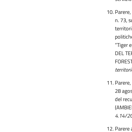
Parere,
n. 73, 
territor
politich
“Tiger 
DEL TE
FOREST
territori
Parere, 
28 agos
del rec
(AMBIE
4.14/201
Parere a