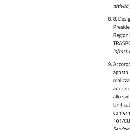
attività
8
.
Desig
Preside
Regioni
TRASP
infrastr
Accordo,
agosto 
realizza
anni, vo
allo svi
Unifica
conferm
101/CU
Servizio