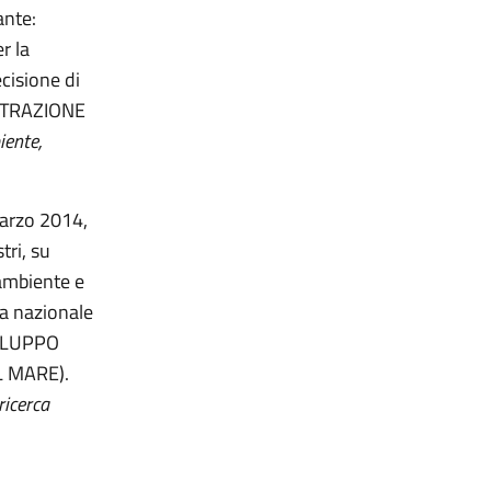
ante:
r la
ecisione di
ISTRAZIONE
iente,
marzo 2014,
tri, su
’ambiente e
ma nazionale
SVILUPPO
EL MARE).
ricerca