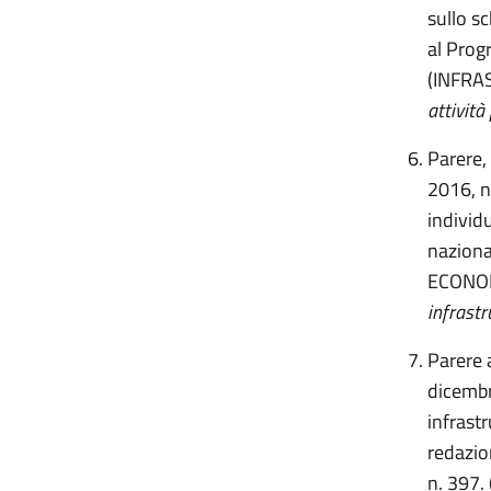
sullo sc
al Prog
(INFRA
attività
Parere, 
2016, n
individ
naziona
ECONOM
infrastr
Parere a
dicembr
infrastr
redazion
n. 397