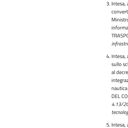
Intesa,
convert
Ministro
informa
TRASPO
infrastr
Intesa, 
sullo s
al decr
integra
nautica
DEL CO
4.13/201
tecnolo
Intesa,