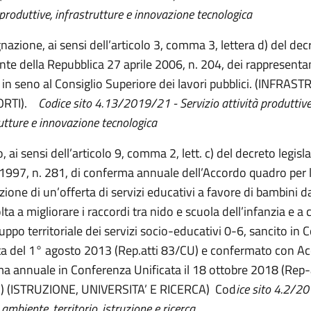
 produttive, infrastrutture e innovazione tecnologica
nazione, ai sensi dell’articolo 3, comma 3, lettera d) del dec
nte della Repubblica 27 aprile 2006, n. 204, dei rappresentan
 in seno al Consiglio Superiore dei lavori pubblici. (INFRA
ORTI).
Codice sito 4.13/2019/21 - Servizio attività produttive
utture e innovazione tecnologica
 ai sensi dell’articolo 9, comma 2, lett. c) del decreto legisl
1997, n. 281, di conferma annuale dell’Accordo quadro per 
zione di un’offerta di servizi educativi a favore di bambini da
lta a migliorare i raccordi tra nido e scuola dell’infanzia e a
luppo territoriale dei servizi socio-educativi 0-6, sancito in
ta del 1° agosto 2013 (Rep.atti 83/CU) e confermato con Ac
a annuale in Conferenza Unificata il 18 ottobre 2018 (Rep-a
) (ISTRUZIONE, UNIVERSITA’ E RICERCA) Cod
ice sito 4.2/2
 ambiente, territorio, istruzione e ricerca