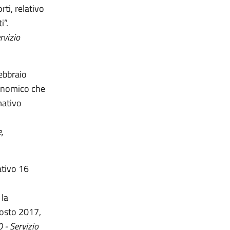
rti, relativo
i”.
vizio
febbraio
conomico che
mativo
,
ativo 16
 la
agosto 2017,
 - Servizio