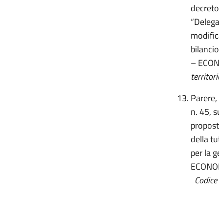
decreto
“Delega 
modifica
bilanc
– ECO
territori
Parere,
n. 45, 
propost
della t
per la g
ECONOM
Codice 