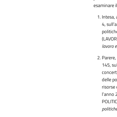
esaminare i
Intesa,
4, sull’
politich
(LAVOR
lavoro e
Parere,
145, sul
concerto
delle po
risorse
l’anno
POLITI
politiche