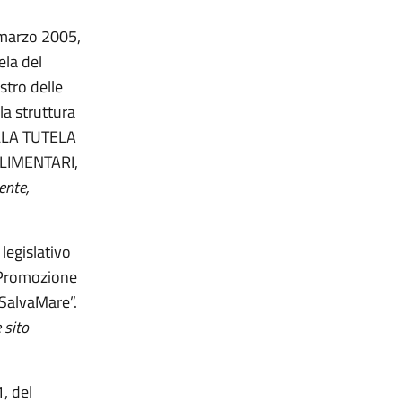
1 marzo 2005,
ela del
istro delle
la struttura
ELLA TUTELA
LIMENTARI,
ente,
legislativo
 “Promozione
 SalvaMare”.
 sito
1, del