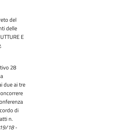
reto del
ti delle
STRUTTURE E
,
ativo 28
la
i due ai tre
 concorrere
 Conferenza
cordo di
tti n.
019/18 -