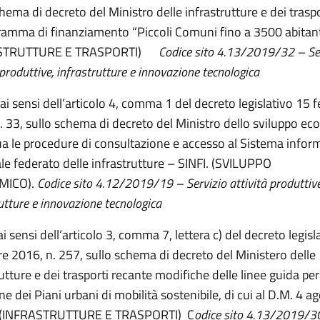
hema di decreto del Ministro delle infrastrutture e dei traspo
ramma di finanziamento “Piccoli Comuni fino a 3500 abitant
STRUTTURE E TRASPORTI)
Codice sito 4.13/2019/32 – Ser
 produttive, infrastrutture e innovazione tecnologica
ai sensi dell’articolo 4, comma 1 del decreto legislativo 15 
. 33, sullo schema di decreto del Ministro dello sviluppo e
ua le procedure di consultazione e accesso al Sistema infor
le federato delle infrastrutture – SINFI. (SVILUPPO
ICO).
Codice sito 4.12/2019/19 – Servizio attività produttive
utture e innovazione tecnologica
i sensi dell’articolo 3, comma 7, lettera c) del decreto legisl
e 2016, n. 257, sullo schema di decreto del Ministero delle
utture e dei trasporti recante modifiche delle linee guida per
e dei Piani urbani di mobilità sostenibile, di cui al D.M. 4 
. (INFRASTRUTTURE E TRASPORTI) C
odice sito 4.13/2019/30