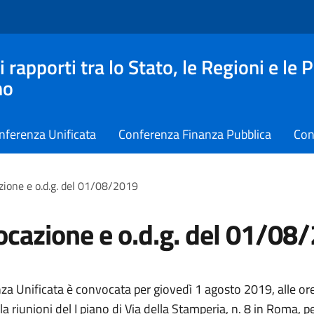
apporti tra lo Stato, le Regioni e le 
no
nferenza Unificata
Conferenza Finanza Pubblica
Con
ione e o.d.g. del 01/08/2019
cazione e o.d.g. del 01/08
za Unificata è convocata per giovedì 1 agosto 2019, alle or
la riunioni del I piano di Via della Stamperia, n. 8 in Roma, p