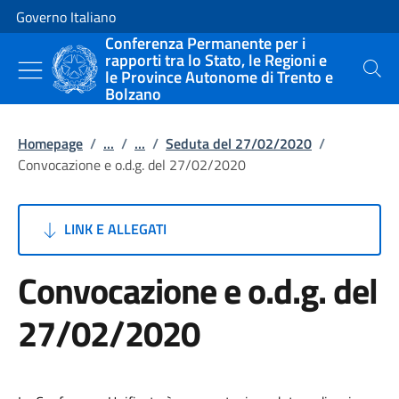
Vai al contenuto
Vai alla navigazione del sito
Governo Italiano
Conferenza Permanente per i
rapporti tra lo Stato, le Regioni e
le Province Autonome di Trento e
Cerca
Bolzano
Homepage
/
...
/
...
/
Seduta del 27/02/2020
/
Convocazione e o.d.g. del 27/02/2020
LINK E ALLEGATI
Convocazione e o.d.g. del
27/02/2020