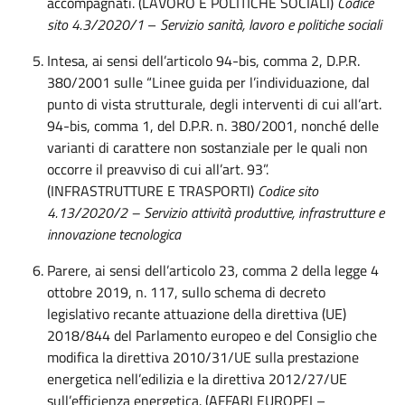
accompagnati. (LAVORO E POLITICHE SOCIALI)
Codice
sito 4.3/2020/1
–
Servizio sanità, lavoro e politiche sociali
Intesa, ai sensi dell’articolo 94-bis, comma 2, D.P.R.
380/2001 sulle “Linee guida per l’individuazione, dal
punto di vista strutturale, degli interventi di cui all’art.
94-bis, comma 1, del D.P.R. n. 380/2001, nonché delle
varianti di carattere non sostanziale per le quali non
occorre il preavviso di cui all’art. 93”.
(INFRASTRUTTURE E TRASPORTI)
Codice sito
4.13/2020/2 – Servizio attività produttive, infrastrutture e
innovazione tecnologica
Parere, ai sensi dell’articolo 23, comma 2 della legge 4
ottobre 2019, n. 117, sullo schema di decreto
legislativo recante attuazione della direttiva (UE)
2018/844 del Parlamento europeo e del Consiglio che
modifica la direttiva 2010/31/UE sulla prestazione
energetica nell’edilizia e la direttiva 2012/27/UE
sull’efficienza energetica. (AFFARI EUROPEI –