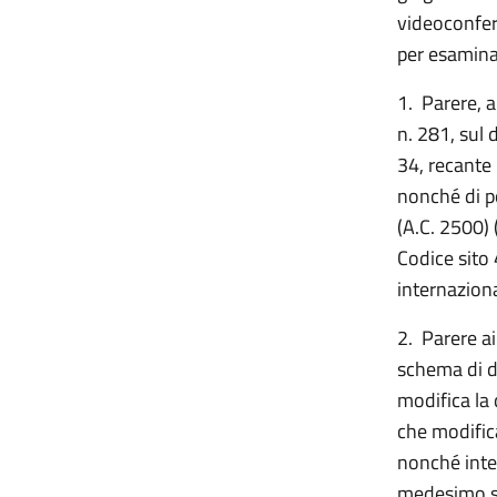
videoconfere
per esaminar
1. Parere, a
n. 281, sul
34, recante 
nonché di p
(A.C. 2500
Codice sito 
internaziona
2. Parere ai
schema di d
modifica la 
che modifica
nonché intes
medesimo s