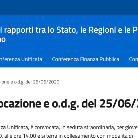
apporti tra lo Stato, le Regioni e le 
no
nferenza Unificata
Conferenza Finanza Pubblica
Con
ione e o.d.g. del 25/06/2020
cazione e o.d.g. del 25/06
a Unificata, è convocata, in seduta straordinaria, per giove
 alle ore 14.00 e si terrà in collegamento con modalità di