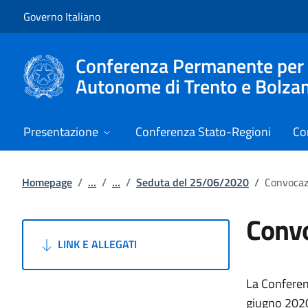
Vai al contenuto
Vai alla navigazione del sito
Governo Italiano
Conferenza Permanente per i r
Autonome di Trento e Bolza
Presentazione
Conferenza Stato-Regioni
Co
Homepage
/
...
/
...
/
Seduta del 25/06/2020
/
Convocaz
Convo
LINK E ALLEGATI
La Conferenz
giugno 2020,