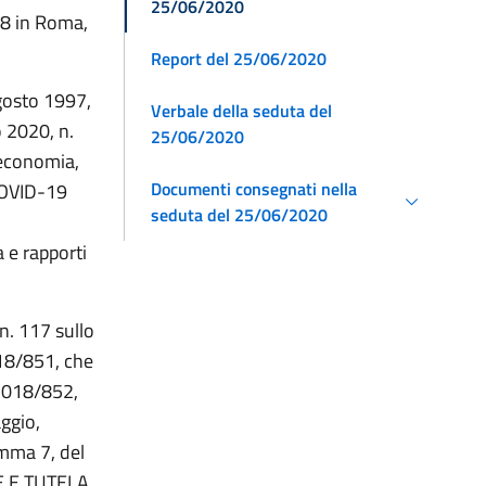
25/06/2020
. 8 in Roma,
Report del 25/06/2020
agosto 1997,
Verbale della seduta del
 2020, n.
25/06/2020
’economia,
Documenti consegnati nella
COVID-19
seduta del 25/06/2020
a e rapporti
n. 117 sullo
018/851, che
) 2018/852,
aggio,
omma 7, del
E E TUTELA