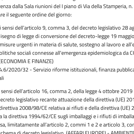
nza dalla Sala riunioni del I piano di Via della Stamperia, n
e il seguente ordine del giorno:
i sensi dell’articolo 9, comma 3, del decreto legislativo 28 
 disegno di legge di conversione del decreto-legge 19 maggio
misure urgenti in materia di salute, sostegno al lavoro e all
olitiche sociali connesse all'emergenza epidemiologica da 
) (ECONOMIA E FINANZE)
4.6/2020/32 - Servizio riforme istituzionali, finanza pubblic
li
 sensi dell’articolo 16, comma 2, della legge 4 ottobre 2019 
ecreto legislativo recante attuazione della direttiva (UE) 2
direttiva 2008/98/CE relativa ai rifiuti e della direttiva (UE
 la direttiva 1994/62/CE sugli imballaggi e i rifiuti di imball
a, limitatamente all’articolo 2, commi 1 e 2 e articolo 3, c
chema di decreto legislativo. (AFFARI EUROPEI - AMBIENT