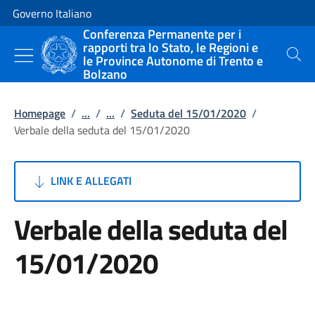
Vai al contenuto
Vai alla navigazione del sito
Governo Italiano
Conferenza Permanente per i
rapporti tra lo Stato, le Regioni e
le Province Autonome di Trento e
Cerca
Bolzano
Homepage
/
...
/
...
/
Seduta del 15/01/2020
/
Verbale della seduta del 15/01/2020
LINK E ALLEGATI
Verbale della seduta del
15/01/2020