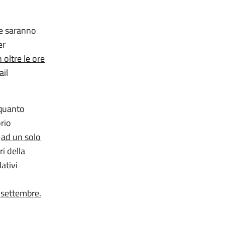
he saranno
er
 oltre le ore
ail
 quanto
orio
o
ad un solo
i della
ativi
 settembre.