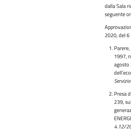
dalla Sala r
seguente or
Approvazione
2020, del 6
Parere,
1997, n
agosto 2
dell’ec
Servizio
Presa d
239, su
generaz
ENERGI
4.12/202