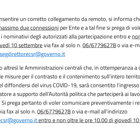
consentire un corretto collegamento da remoto, si informa c
assimo due connessioni
per Ente e a tal fine si prega di vol
 nominativi degli autorizzati alla partecipazione entro e
non
ovedì 10 settembre
via fax al solo n.
06/67796278
o via e-m
segdirettorecsr@governo.it
o altresì le Amministrazioni centrali che, in ottemperanza a
le misure per il contrasto e il contenimento sull’intero territ
l diffondersi del virus COVID-19, sarà consentito l’ingress
re a supporto dell’Autorità politica che parteciperà ai lavor
 Si prega pertanto di voler comunicare preventivamente i rel
ia fax al solo n.
06/67796278
o via e-mail all’indirizzo
ecsr@governo.it
entro e non oltre le ore 10.00 di giovedì 10