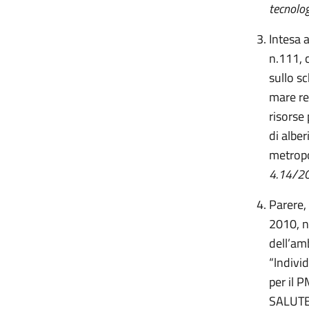
tecnolo
Intesa 
n.111, 
sullo sc
mare rec
risorse
di alber
metrop
4.14/202
Parere,
2010, n
dell’am
“lndivi
per il
SALUTE