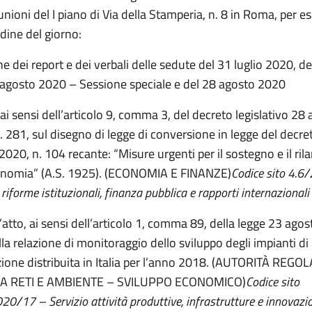
iunioni del I piano di Via della Stamperia, n. 8 in Roma, per e
dine del giorno:
 dei report e dei verbali delle sedute del 31 luglio 2020, d
 agosto 2020 – Sessione speciale e del 28 agosto 2020
 ai sensi dell’articolo 9, comma 3, del decreto legislativo 28
. 281, sul disegno di legge di conversione in legge del decr
020, n. 104 recante: “Misure urgenti per il sostegno e il ril
onomia” (A.S. 1925). (ECONOMIA E FINANZE)
Codice sito 4.6
 riforme istituzionali, finanza pubblica e rapporti internazionali
’atto, ai sensi dell’articolo 1, comma 89, della legge 23 agos
lla relazione di monitoraggio dello sviluppo degli impianti di
ione distribuita in Italia per l’anno 2018. (AUTORITÀ REG
A RETI E AMBIENTE – SVILUPPO ECONOMICO)
Codice sito
0/17 – Servizio attività produttive, infrastrutture e innovazi