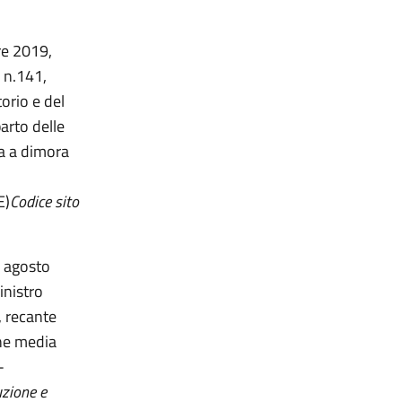
re 2019,
 n.141,
orio e del
parto delle
a a dimora
E)
Codice sito
3 agosto
inistro
, recante
one media
-
uzione e