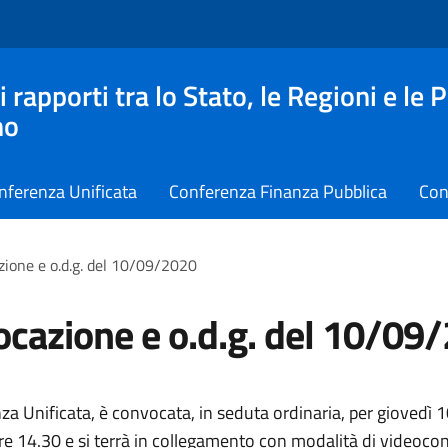
apporti tra lo Stato, le Regioni e le 
no
nferenza Unificata
Conferenza Finanza Pubblica
Con
ione e o.d.g. del 10/09/2020
cazione e o.d.g. del 10/09
za Unificata, è convocata, in seduta ordinaria, per giovedì 
ore 14.30 e si terrà in collegamento con modalità di videoco