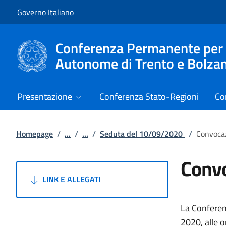
Vai al contenuto
Vai alla navigazione del sito
Governo Italiano
Conferenza Permanente per i r
Autonome di Trento e Bolza
Presentazione
Conferenza Stato-Regioni
Co
Homepage
/
...
/
...
/
Seduta del 10/09/2020
/
Convocaz
Convo
LINK E ALLEGATI
La Conferen
2020, alle 