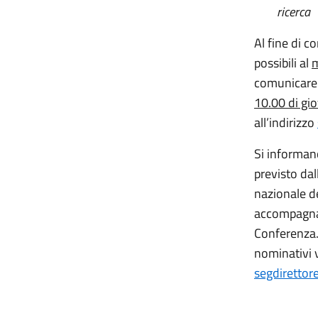
ricerca
Al fine di 
possibili al
m
comunicare i
10.00 di gi
all’indirizzo
Si informan
previsto dal
nazionale de
accompagnato
Conferenza.
nominativi v
segdirettor