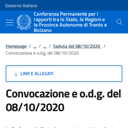
Vai al contenuto
Vai alla navigazione del sito
Governo Italiano
Conferenza Permanente per i
rapporti tra lo Stato, le Regioni e
le Province Autonome di Trento e
Cerca
Bolzano
Homepage
/
...
/
...
/
Seduta del 08/10/2020
/
Convocazione e o.d.g. del 08/10/2020
LINK E ALLEGATI
Convocazione e o.d.g. del
08/10/2020