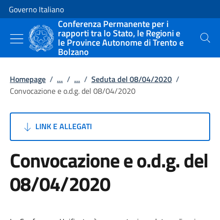
Vai al contenuto
Vai alla navigazione del sito
Governo Italiano
Conferenza Permanente per i
rapporti tra lo Stato, le Regioni e
le Province Autonome di Trento e
Cerca
Bolzano
Homepage
/
...
/
...
/
Seduta del 08/04/2020
/
Convocazione e o.d.g. del 08/04/2020
LINK E ALLEGATI
Convocazione e o.d.g. del
08/04/2020