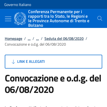
Vai al contenuto
Vai alla navigazione del sito
Governo Italiano
Conferenza Permanente per i
rapporti tra lo Stato, le Regioni e
le Province Autonome di Trento e
Cerca
Bolzano
Homepage
/
...
/
...
/
Seduta del 06/08/2020
/
Convocazione e o.d.g. del 06/08/2020
LINK E ALLEGATI
Convocazione e o.d.g. del
06/08/2020