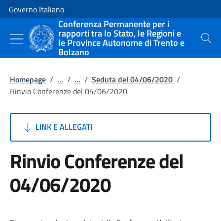
Vai al contenuto
Vai alla navigazione del sito
Governo Italiano
Conferenza Permanente per i
rapporti tra lo Stato, le Regioni e
le Province Autonome di Trento e
Cerca
Bolzano
Homepage
/
...
/
...
/
Seduta del 04/06/2020
/
Rinvio Conferenze del 04/06/2020
LINK E ALLEGATI
Rinvio Conferenze del
04/06/2020