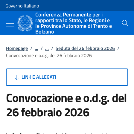
Vai al contenuto
Vai alla navigazione del sito
Governo Italiano
Conferenza Permanente per i
rapporti tra lo Stato, le Regioni e
le Province Autonome di Trento e
Cerca
Bolzano
Homepage
/
...
/
...
/
Seduta del 26 febbraio 2026
/
Convocazione e o.d.g. del 26 febbraio 2026
LINK E ALLEGATI
Convocazione e o.d.g. del
26 febbraio 2026