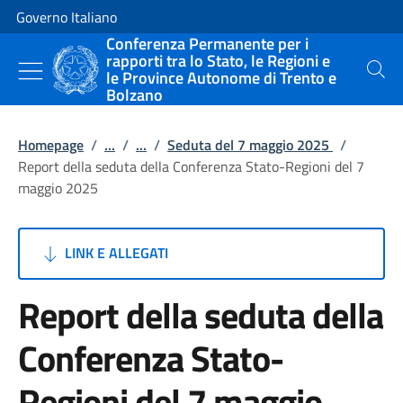
Vai al contenuto
Vai alla navigazione del sito
Governo Italiano
Conferenza Permanente per i
rapporti tra lo Stato, le Regioni e
le Province Autonome di Trento e
Cerca
Bolzano
Homepage
/
...
/
...
/
Seduta del 7 maggio 2025
/
Report della seduta della Conferenza Stato-Regioni del 7
maggio 2025
LINK E ALLEGATI
Report della seduta della
Conferenza Stato-
Regioni del 7 maggio