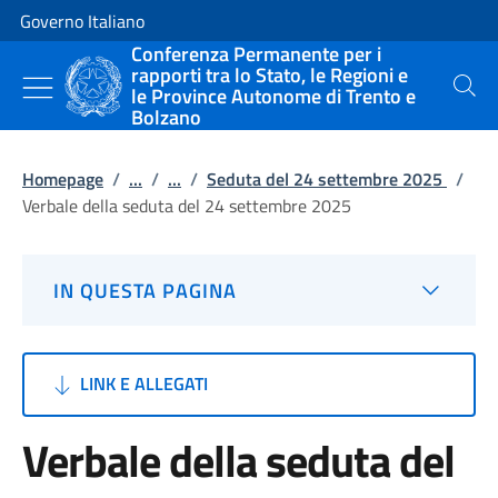
Vai al contenuto
Vai alla navigazione del sito
Governo Italiano
Conferenza Permanente per i
rapporti tra lo Stato, le Regioni e
le Province Autonome di Trento e
Cerca
Bolzano
Homepage
/
...
/
...
/
Seduta del 24 settembre 2025
/
Verbale della seduta del 24 settembre 2025
IN QUESTA PAGINA
LINK E ALLEGATI
Verbale della seduta del