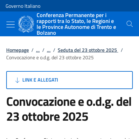
Vai al contenuto
Vai alla navigazione del sito
Governo Italiano
Conferenza Permanente per i
rapporti tra lo Stato, le Regioni e
le Province Autonome di Trento e
Cerca
Bolzano
Homepage
/
...
/
...
/
Seduta del 23 ottobre 2025
/
Convocazione e o.d.g. del 23 ottobre 2025
LINK E ALLEGATI
Convocazione e o.d.g. del
23 ottobre 2025