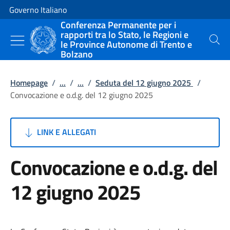
Vai al contenuto
Vai alla navigazione del sito
Governo Italiano
Conferenza Permanente per i
rapporti tra lo Stato, le Regioni e
le Province Autonome di Trento e
Cerca
Bolzano
Homepage
/
...
/
...
/
Seduta del 12 giugno 2025
/
Convocazione e o.d.g. del 12 giugno 2025
LINK E ALLEGATI
Convocazione e o.d.g. del
12 giugno 2025