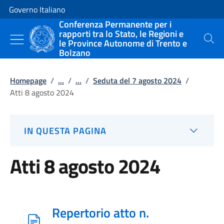
Vai al contenuto
Vai alla navigazione del sito
Governo Italiano
Conferenza Permanente per i
rapporti tra lo Stato, le Regioni e
le Province Autonome di Trento e
Cerca
Bolzano
Homepage
/
...
/
...
/
Seduta del 7 agosto 2024
/
Atti 8 agosto 2024
IN QUESTA PAGINA
Atti 8 agosto 2024
Repertorio atto n.