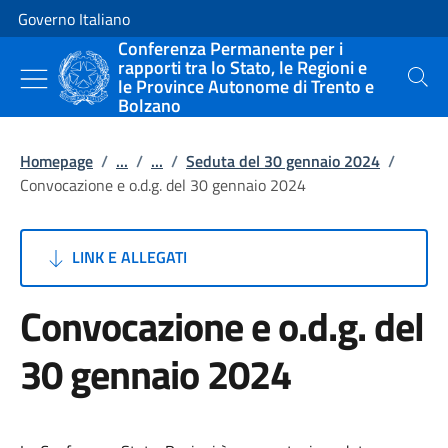
Vai al contenuto
Vai alla navigazione del sito
Governo Italiano
Conferenza Permanente per i
rapporti tra lo Stato, le Regioni e
le Province Autonome di Trento e
Cerca
Bolzano
Homepage
/
...
/
...
/
Seduta del 30 gennaio 2024
/
Convocazione e o.d.g. del 30 gennaio 2024
LINK E ALLEGATI
Convocazione e o.d.g. del
30 gennaio 2024