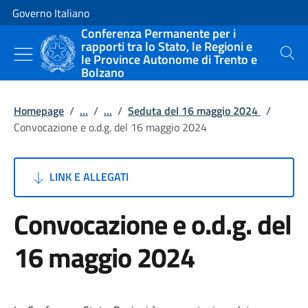
Vai al contenuto
Vai alla navigazione del sito
Governo Italiano
Conferenza Permanente per i
rapporti tra lo Stato, le Regioni e
le Province Autonome di Trento e
Cerca
Bolzano
Homepage
/
...
/
...
/
Seduta del 16 maggio 2024
/
Convocazione e o.d.g. del 16 maggio 2024
LINK E ALLEGATI
Convocazione e o.d.g. del
16 maggio 2024