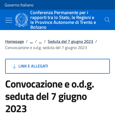
Vai al contenuto
Vai alla navigazione del sito
Governo Italiano
Conferenza Permanente per i
rapporti tra lo Stato, le Regioni e
le Province Autonome di Trento e
Cerca
Bolzano
Homepage
/
...
/
...
/
Seduta del 7 giugno 2023
/
Convocazione e o.d.g. seduta del 7 giugno 2023
LINK E ALLEGATI
Convocazione e o.d.g.
seduta del 7 giugno
2023