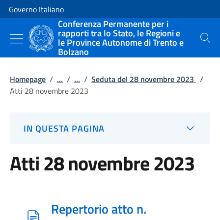
Vai al contenuto
Vai alla navigazione del sito
Governo Italiano
Conferenza Permanente per i
rapporti tra lo Stato, le Regioni e
le Province Autonome di Trento e
Cerca
Bolzano
Homepage
/
...
/
...
/
Seduta del 28 novembre 2023
/
Atti 28 novembre 2023
IN QUESTA PAGINA
Atti 28 novembre 2023
Repertorio atto n.