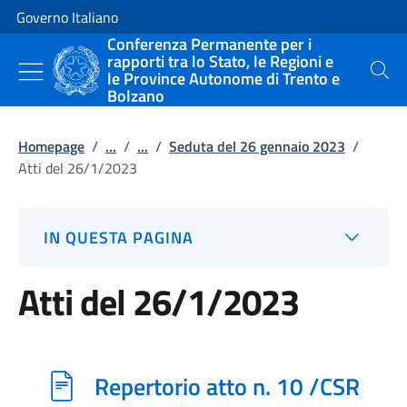
Vai al contenuto
Vai alla navigazione del sito
Governo Italiano
Conferenza Permanente per i
rapporti tra lo Stato, le Regioni e
le Province Autonome di Trento e
Cerca
Bolzano
Homepage
/
...
/
...
/
Seduta del 26 gennaio 2023
/
Atti del 26/1/2023
IN QUESTA PAGINA
Atti del 26/1/2023
Repertorio atto n. 10 /CSR