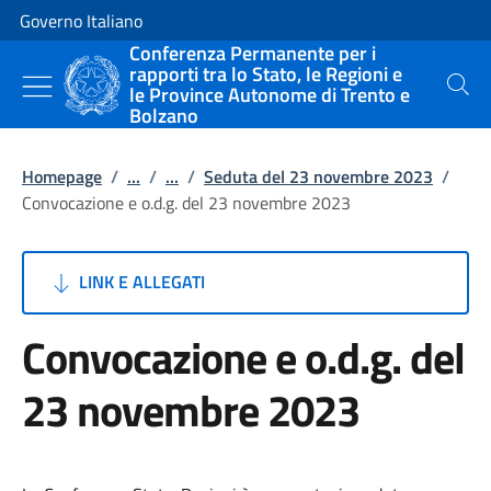
Vai al contenuto
Vai alla navigazione del sito
Governo Italiano
Conferenza Permanente per i
rapporti tra lo Stato, le Regioni e
le Province Autonome di Trento e
Cerca
Bolzano
Homepage
/
...
/
...
/
Seduta del 23 novembre 2023
/
Convocazione e o.d.g. del 23 novembre 2023
LINK E ALLEGATI
Convocazione e o.d.g. del
23 novembre 2023