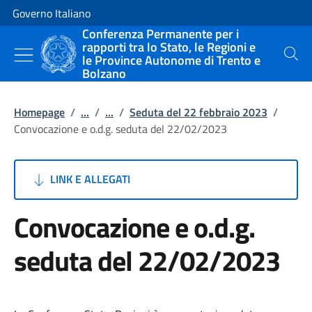
Vai al contenuto
Vai alla navigazione del sito
Governo Italiano
Conferenza Permanente per i
rapporti tra lo Stato, le Regioni e
le Province Autonome di Trento e
Cerca
Bolzano
Homepage
/
...
/
...
/
Seduta del 22 febbraio 2023
/
Convocazione e o.d.g. seduta del 22/02/2023
LINK E ALLEGATI
Convocazione e o.d.g.
seduta del 22/02/2023