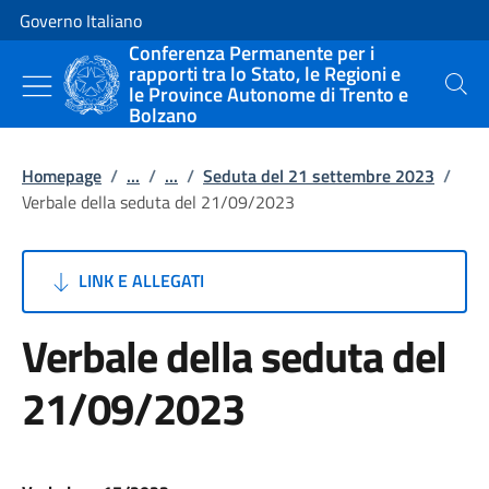
Vai al contenuto
Vai alla navigazione del sito
Governo Italiano
Conferenza Permanente per i
rapporti tra lo Stato, le Regioni e
le Province Autonome di Trento e
Cerca
Bolzano
Homepage
/
...
/
...
/
Seduta del 21 settembre 2023
/
Verbale della seduta del 21/09/2023
LINK E ALLEGATI
Verbale della seduta del
21/09/2023