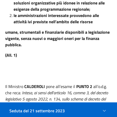
soluzioni organizzative più idonee in relazione alle
esigenze della programmazione regionale;
le amministrazioni interessate provvedono alle
attività ivi previste nell’ambito delle risorse
umane, strumentali e finanziarie disponibili a legislazione
vigente, senza nuovi o maggiori oneri per la finanza
pubblica.
(All. 1)
Il Ministro
CALDEROLI
pone all’esame il
PUNTO 2
all’o.d.g.
che reca:
Intesa, ai sensi dell’articolo 16, comma 3, del decreto
legislativo 5 agosto 2022, n. 134, sullo schema di decreto del
Ministro della salute, concernente le modalità tecniche e operative
Seduta del 21 settembre 2023
per l’implementazione del SINAC e del sistema I&R inerente agli