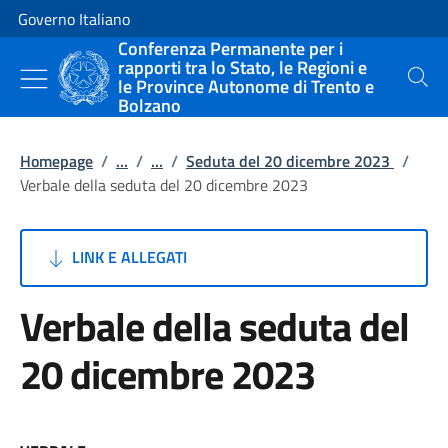
Vai al contenuto
Vai alla navigazione del sito
Governo Italiano
Conferenza Permanente per i
rapporti tra lo Stato, le Regioni e
le Province Autonome di Trento e
Cerca
Bolzano
Homepage
/
...
/
...
/
Seduta del 20 dicembre 2023
/
Verbale della seduta del 20 dicembre 2023
LINK E ALLEGATI
Verbale della seduta del
20 dicembre 2023