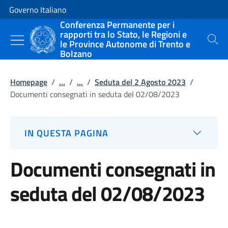
Vai al contenuto
Vai alla navigazione del sito
Governo Italiano
Conferenza Permanente per i
rapporti tra lo Stato, le Regioni e
le Province Autonome di Trento e
Cerca
Bolzano
Homepage
/
...
/
...
/
Seduta del 2 Agosto 2023
/
Documenti consegnati in seduta del 02/08/2023
IN QUESTA PAGINA
Documenti consegnati in
seduta del 02/08/2023