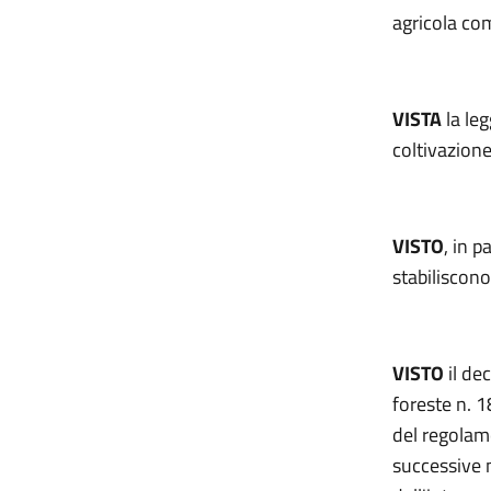
agricola co
VISTA
la leg
coltivazione
VISTO
, in p
stabiliscono
VISTO
il de
foreste n. 
del regolam
successive m