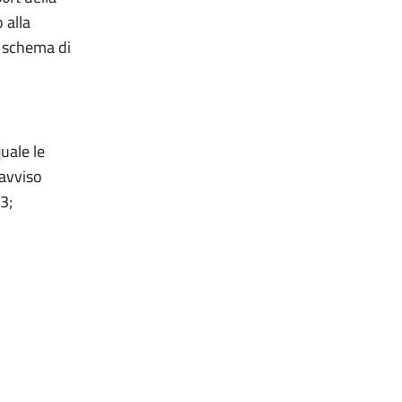
 alla
o schema di
uale le
 avviso
3;