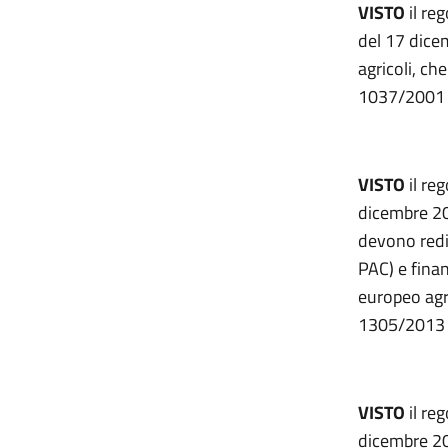
VISTO
il re
del 17 dice
agricoli, ch
1037/2001 e
VISTO
il re
dicembre 20
devono redig
PAC) e fina
europeo agri
1305/2013 
VISTO
il re
dicembre 202