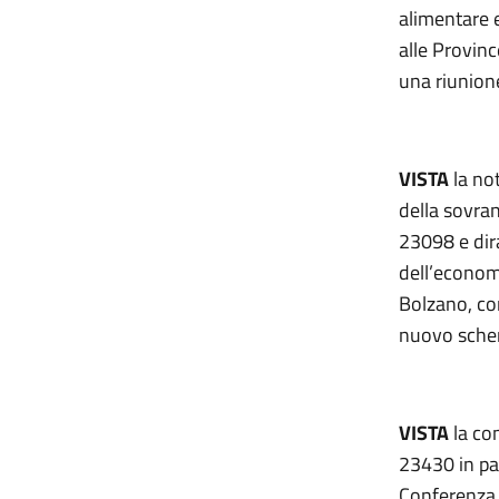
alimentare e
alle Provin
una riunione
VISTA
la not
della sovran
23098 e dir
dell’economi
Bolzano, con
nuovo schema
VISTA
la co
23430 in par
Conferenza 