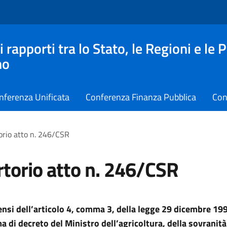
apporti tra lo Stato, le Regioni e le 
no
nferenza Unificata
Conferenza Finanza Pubblica
Con
orio atto n. 246/CSR
torio atto n. 246/CSR
sensi dell’articolo 4, comma 3, della legge 29 dicembre 199
a di decreto del Ministro dell’agricoltura, della sovranit