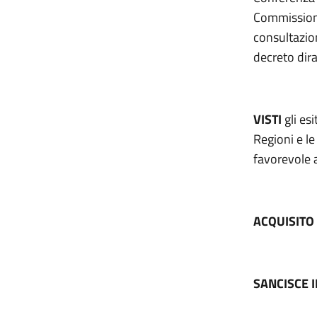
Commissione
consultazio
decreto dir
VISTI
gli es
Regioni e l
favorevole a
ACQUISITO
SANCISCE 