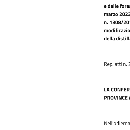
e delle for
marzo 2023,
n. 1308/201
modificazio
della distil
Rep. atti n
LA CONFER
PROVINCE 
Nell’odiern