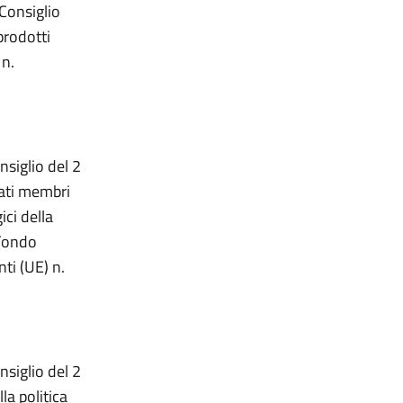
Consiglio
prodotti
 n.
siglio del 2
tati membri
ici della
 Fondo
ti (UE) n.
siglio del 2
la politica