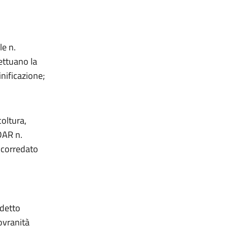
le n.
fettuano la
inificazione;
coltura,
 DAR n.
 corredato
ddetto
ovranità