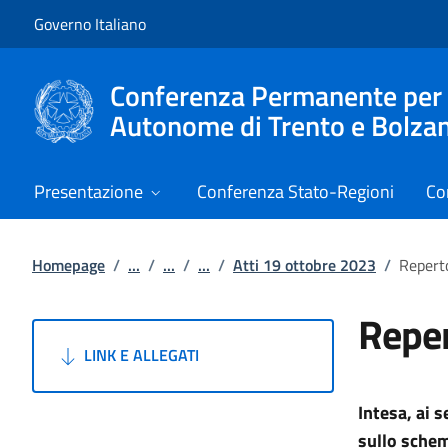
Vai al contenuto
Vai alla navigazione del sito
Governo Italiano
Conferenza Permanente per i r
Autonome di Trento e Bolza
Presentazione
Conferenza Stato-Regioni
Co
Homepage
/
...
/
...
/
...
/
Atti 19 ottobre 2023
/
Repert
Reper
LINK E ALLEGATI
Intesa, ai 
sullo schem