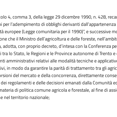
icolo 4, comma 3, della legge 29 dicembre 1990, n. 428, reca
i per l’adempimento di obblighi derivanti dall’appartenenza d
tà europee (Legge comunitaria per il 1990)”, e successive mo
pone che il Ministro dell’agricoltura e delle foreste, nell’ambi
 adotta, con proprio decreto, d’intesa con la Conferenza 
ti tra lo Stato, le Regioni e le Province autonome di Trento e
i amministrativi relativi alle modalità tecniche e applicati
tivi, in modo da garantire la parità di trattamento tra gli agri
orsioni del mercato e della concorrenza, direttamente conse
i dei regolamenti e delle decisioni emanati dalla Comunità 
ateria di politica comune agricola e forestale, al fine di ass
ne nel territorio nazionale;