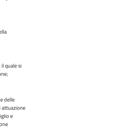
ella
il quale si
one;
 e delle
i attuazione
glio e
ione