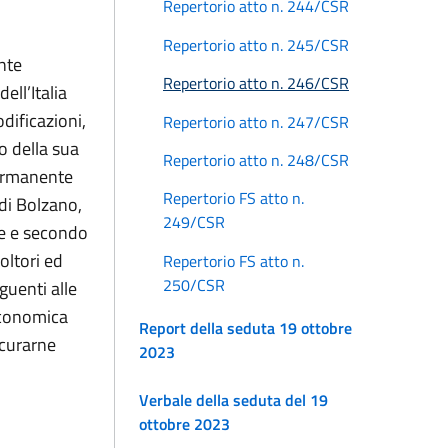
Repertorio atto n. 244/CSR
Repertorio atto n. 245/CSR
nte
Repertorio atto n. 246/CSR
ell’Italia
dificazioni,
Repertorio atto n. 247/CSR
to della sua
Repertorio atto n. 248/CSR
permanente
Repertorio FS atto n.
 di Bolzano,
249/CSR
ve e secondo
coltori ed
Repertorio FS atto n.
250/CSR
guenti alle
economica
Report della seduta 19 ottobre
icurarne
2023
Verbale della seduta del 19
ottobre 2023