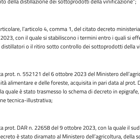
nto della distillazione dei sottoprodotti della vinificazione”;
articolare, l’articolo 4, comma 1, del citato decreto ministeria
023, con il quale si stabiliscono i termini entro i quali si ef
istillatori o il ritiro sotto controllo dei sottoprodotti della v
a prot. n. 552121 del 6 ottobre 2023 del Ministero dell’agri
ità alimentare e delle foreste, acquisita in pari data al prot.
la quale è stato trasmesso lo schema di decreto in epigrafe,
one tecnica-illustrativa;
ta prot. DAR n. 22658 del 9 ottobre 2023, con la quale il su
creto è stato diramato al Ministero dell’agricoltura, della s