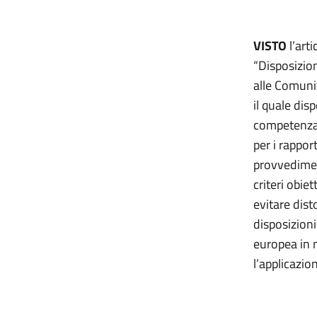
VISTO
l’art
“Disposizion
alle Comuni
il quale dis
competenza,
per i rappor
provvediment
criteri obiet
evitare dist
disposizion
europea in m
l’applicazio