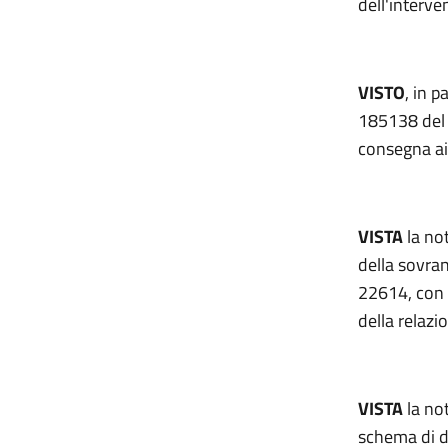
dell'interve
VISTO
, in p
185138 del 2
consegna ai d
VISTA
la not
della sovran
22614, con 
della relazi
VISTA
la no
schema di de