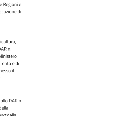
le Regioni e
ocazione di
icoltura,
 DAR n.
Ministero
Trento e di
messo il
;
collo DAR n.
della
port
della