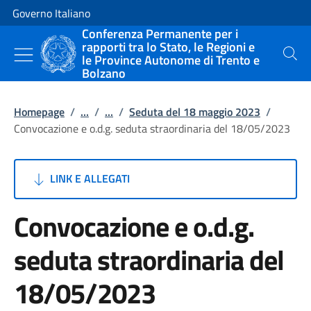
Vai al contenuto
Vai alla navigazione del sito
Governo Italiano
Conferenza Permanente per i
rapporti tra lo Stato, le Regioni e
le Province Autonome di Trento e
Cerca
Bolzano
Homepage
/
...
/
...
/
Seduta del 18 maggio 2023
/
Convocazione e o.d.g. seduta straordinaria del 18/05/2023
LINK E ALLEGATI
Convocazione e o.d.g.
seduta straordinaria del
18/05/2023