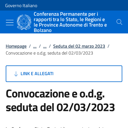
Vai al contenuto
Vai alla navigazione del sito
Governo Italiano
Conferenza Permanente per i
rapporti tra lo Stato, le Regioni e
le Province Autonome di Trento e
Cerca
Bolzano
Homepage
/
...
/
...
/
Seduta del 02 marzo 2023
/
Convocazione e o.d.g. seduta del 02/03/2023
LINK E ALLEGATI
Convocazione e o.d.g.
seduta del 02/03/2023