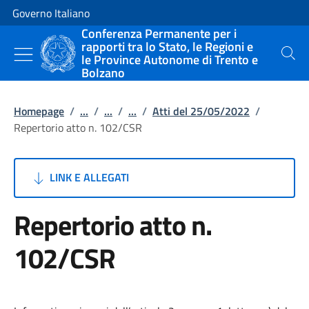
Vai al contenuto
Vai alla navigazione del sito
Governo Italiano
Conferenza Permanente per i
rapporti tra lo Stato, le Regioni e
le Province Autonome di Trento e
Cerca
Bolzano
Homepage
/
...
/
...
/
...
/
Atti del 25/05/2022
/
Repertorio atto n. 102/CSR
LINK E ALLEGATI
Repertorio atto n.
102/CSR