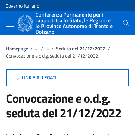
Vai al contenuto
Vai alla navigazione del sito
Governo Italiano
Conferenza Permanente per i
rapporti tra lo Stato, le Regioni e
le Province Autonome di Trento e
Cerca
Bolzano
Homepage
/
...
/
...
/
Seduta del 21/12/2022
/
Convocazione e o.d.g. seduta del 21/12/2022
LINK E ALLEGATI
Convocazione e o.d.g.
seduta del 21/12/2022