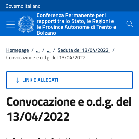
Vai al contenuto
Vai alla navigazione del sito
Governo Italiano
Conferenza Permanente per i
rapporti tra lo Stato, le Regioni e
le Province Autonome di Trento e
Cerca
Bolzano
Homepage
/
...
/
...
/
Seduta del 13/04/2022
/
Convocazione e o.d.g. del 13/04/2022
LINK E ALLEGATI
Convocazione e o.d.g. del
13/04/2022