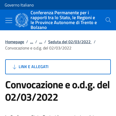
Vai al contenuto
Vai alla navigazione del sito
Governo Italiano
Conferenza Permanente per i
rapporti tra lo Stato, le Regioni e
le Province Autonome di Trento e
Cerca
Bolzano
Homepage
/
...
/
...
/
Seduta del 02/03/2022
/
Convocazione e o.d.g. del 02/03/2022
LINK E ALLEGATI
Convocazione e o.d.g. del
02/03/2022