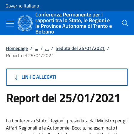
Vai al contenuto
Vai alla navigazione del sito
Governo Italiano
Conferenza Permanente per i
rapporti tra lo Stato, le Regioni e
le Province Autonome di Trento e
Cerca
Bolzano
Homepage
/
...
/
...
/
Seduta del 25/01/2021
/
Report del 25/01/2021
LINK E ALLEGATI
Report del 25/01/2021
La Conferenza Stato-Regioni, presieduta dal Ministro per gli
Affari Regionali e le Autonomie, Boccia, ha esaminato i