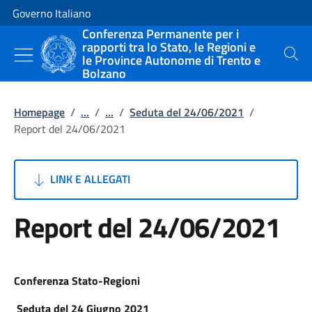
Vai al contenuto
Vai alla navigazione del sito
Governo Italiano
Conferenza Permanente per i
rapporti tra lo Stato, le Regioni e
le Province Autonome di Trento e
Cerca
Bolzano
Homepage
/
...
/
...
/
Seduta del 24/06/2021
/
Report del 24/06/2021
LINK E ALLEGATI
Report del 24/06/2021
Conferenza Stato-Regioni
Seduta del 24 Giugno 2021