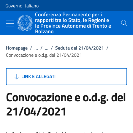
Vai al contenuto
Vai alla navigazione del sito
Governo Italiano
Conferenza Permanente per i
rapporti tra lo Stato, le Regioni e
le Province Autonome di Trento e
Cerca
Bolzano
Homepage
/
...
/
...
/
Seduta del 21/04/2021
/
Convocazione e o.d.g. del 21/04/2021
LINK E ALLEGATI
Convocazione e o.d.g. del
21/04/2021