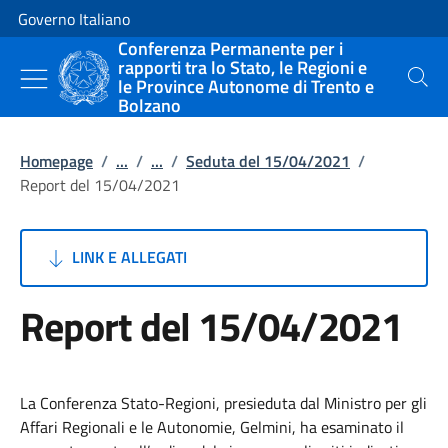
Vai al contenuto
Vai alla navigazione del sito
Governo Italiano
Conferenza Permanente per i
rapporti tra lo Stato, le Regioni e
le Province Autonome di Trento e
Cerca
Bolzano
Homepage
/
...
/
...
/
Seduta del 15/04/2021
/
Report del 15/04/2021
LINK E ALLEGATI
Report del 15/04/2021
La Conferenza Stato-Regioni, presieduta dal Ministro per gli
Affari Regionali e le Autonomie, Gelmini, ha esaminato il