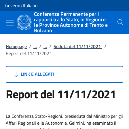
Vai al contenuto
Vai alla navigazione del sito
Governo Italiano
Conferenza Permanente per i
rapporti tra lo Stato, le Regioni e
le Province Autonome di Trento e
Cerca
Bolzano
Homepage
/
...
/
...
/
Seduta del 11/11/2021
/
Report del 11/11/2021
LINK E ALLEGATI
Report del 11/11/2021
La Conferenza Stato-Regioni, presieduta dal Ministro per gli
Affari Regionali e le Autonomie, Gelmini, ha esaminato il