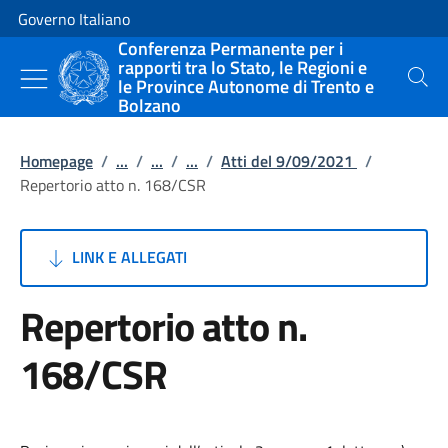
Vai al contenuto
Vai alla navigazione del sito
Governo Italiano
Conferenza Permanente per i
rapporti tra lo Stato, le Regioni e
le Province Autonome di Trento e
Cerca
Bolzano
Homepage
/
...
/
...
/
...
/
Atti del 9/09/2021
/
Repertorio atto n. 168/CSR
LINK E ALLEGATI
Repertorio atto n.
168/CSR