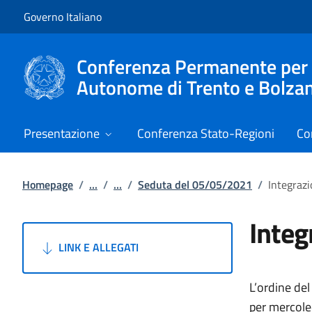
Vai al contenuto
Vai alla navigazione del sito
Governo Italiano
Conferenza Permanente per i r
Autonome di Trento e Bolza
Presentazione
Conferenza Stato-Regioni
Co
Homepage
/
...
/
...
/
Seduta del 05/05/2021
/
Integraz
Integ
LINK E ALLEGATI
L’ordine del
per mercole