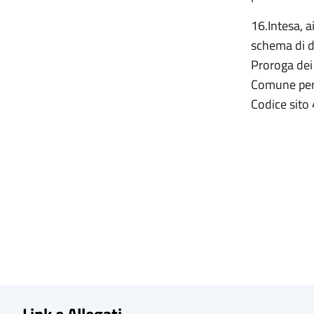
16.Intesa, a
schema di de
Proroga dei 
Comune per
Codice sito 
Link e Allegati